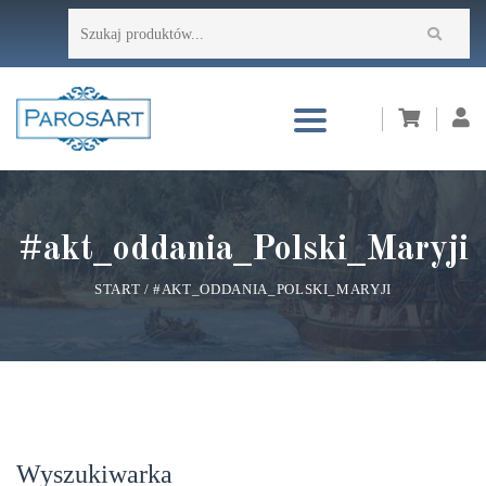
Przejdź
Szukaj:
do
treści
#akt_oddania_Polski_Maryji
START
/
#AKT_ODDANIA_POLSKI_MARYJI
Wyszukiwarka