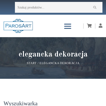
Przejdź
Szukaj:
do
treści
elegancka dekoracja
START
/
ELEGANCKA DEKORACJA
Wyszukiwarka