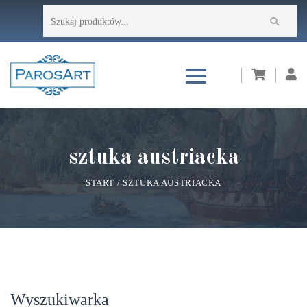
Przejdź
Szukaj:
do
treści
sztuka austriacka
START
/
SZTUKA AUSTRIACKA
Wyszukiwarka