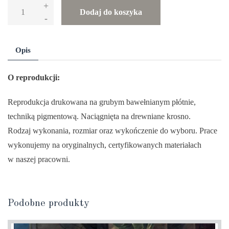
+
ilość
Dodaj do koszyka
-
Reprodukcja
obrazu
„Chrystus
Opis
w
koronie
O reprodukcji:
cierniowej”
Reprodukcja drukowana na grubym bawełnianym płótnie,
–
techniką pigmentową. Naciągnięta na drewniane krosno.
Albrecht
Rodzaj wykonania, rozmiar oraz wykończenie do wyboru. Prace
Dürer
wykonujemy na oryginalnych, certyfikowanych materiałach
w naszej pracowni.
Podobne produkty