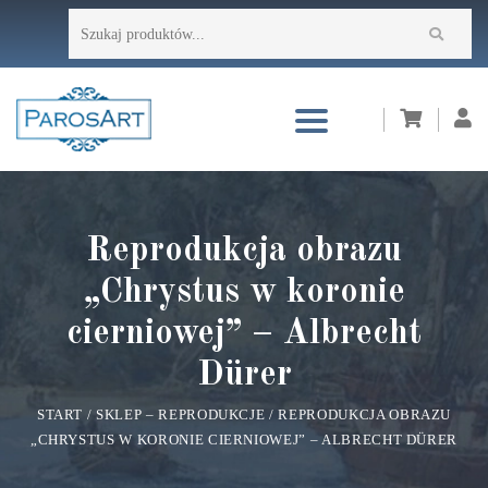
Przejdź
Szukaj:
do
treści
Reprodukcja obrazu
„Chrystus w koronie
cierniowej” – Albrecht
Dürer
START
/
SKLEP – REPRODUKCJE
/
REPRODUKCJA OBRAZU
„CHRYSTUS W KORONIE CIERNIOWEJ” – ALBRECHT DÜRER