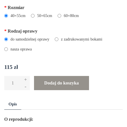
*
Rozmiar
40×55cm
50×65cm
60×80cm
*
Rodzaj oprawy
do samodzielnej oprawy
z zadrukowanymi bokami
nasza oprawa
115
zł
+
ilość
Dodaj do koszyka
-
Reprodukcja
obrazu
-
Opis
"Skrucha
św.
O reprodukcji: