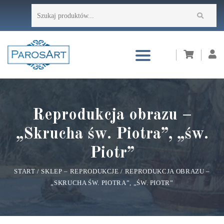
Przejdź
Szukaj:
do
treści
Reprodukcja obrazu –
„Skrucha św. Piotra”, „św.
Piotr”
START
/
SKLEP – REPRODUKCJE
/
REPRODUKCJA OBRAZU –
„SKRUCHA ŚW. PIOTRA”, „ŚW. PIOTR”