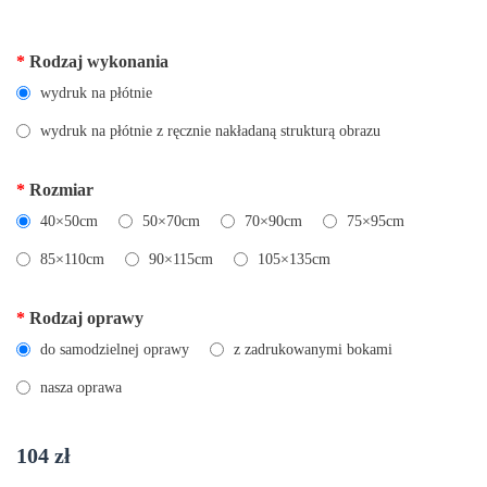
*
Rodzaj wykonania
wydruk na płótnie
wydruk na płótnie z ręcznie nakładaną strukturą obrazu
*
Rozmiar
40×50cm
50×70cm
70×90cm
75×95cm
85×110cm
90×115cm
105×135cm
*
Rodzaj oprawy
do samodzielnej oprawy
z zadrukowanymi bokami
nasza oprawa
104
zł