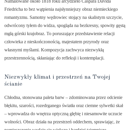
Namalowane około 1818 roku arcydzieło Caspara Davida
Friedricha to bez wątpienia najsłynniejszy obraz niemieckiego
romantyzmu. Samotny wędrowiec stojący na skalistym szczycie,
odwrócony tyłem do widza, spogląda na bezkresny, spowity gęstą
mgłą górski krajobraz. To poruszające przedstawienie relacji
człowieka z nieskończonością, majestatem przyrody oraz
własnymi myślami. Kompozycja zachwyca niezwykłą
przestrzennością, skłaniając do refleksji i kontemplacji.
Niezwykły klimat i przestrzeń na Twojej
ścianie
Chłodna, stonowana paleta barw – zdominowana przez odcienie
błękitu, szarości, rozedrganego światła oraz ciemne sylwetki skał
– wprowadza do wnętrza optyczną głębię i niesamowite uczucie
wolności. Obraz działa na przestrzeń oddechem, sprawiając, że
pomieszczenie wydaje się większe i bardziej tajemnicze.