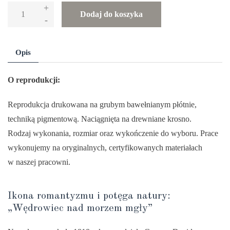
+
ilość
Dodaj do koszyka
-
Reprodukcja
obrazu
„Wędrowiec
Opis
nad
Morzem
O reprodukcji:
Mgły”
Reprodukcja drukowana na grubym bawełnianym płótnie,
–
techniką pigmentową. Naciągnięta na drewniane krosno.
Caspar
Rodzaj wykonania, rozmiar oraz wykończenie do wyboru. Prace
David
wykonujemy na oryginalnych, certyfikowanych materiałach
Friedrich
w naszej pracowni.
Ikona romantyzmu i potęga natury:
„Wędrowiec nad morzem mgły”