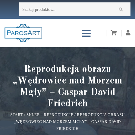
Przejdź
Szukaj:
do
treści
Reprodukcja obrazu
„Wędrowiec nad Morzem
Mgły” – Caspar David
Friedrich
START
/
SKLEP – REPRODUKCJE
/
REPRODUKCJA OBRAZU
„WĘDROWIEC NAD MORZEM MGŁY” – CASPAR DAVID
FRIEDRICH