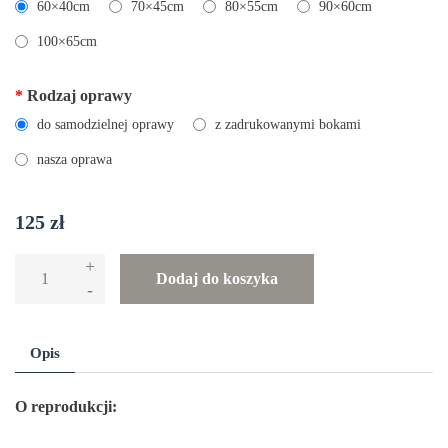
60×40cm
70×45cm
80×55cm
90×60cm
100×65cm
*
Rodzaj oprawy
do samodzielnej oprawy
z zadrukowanymi bokami
nasza oprawa
125
zł
+
ilość
Dodaj do koszyka
-
Reprodukcja
Obrazu
„Wioślarstwo
Opis
w
Letnim
O reprodukcji:
Krajobrazie”