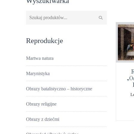
Wyszukiwarka
Szukaj:
Reprodukcje
Martwa natura
R
Marynistyka
„O
Obrazy batalistyczno – historyczne
L
Obrazy religijne
Obrazy z dziećmi