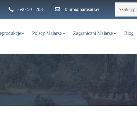
Szukaj:
690 501 203
biuro@parosart.eu
reprodukcje
Polscy Malarze
Zagraniczni Malarze
Blog