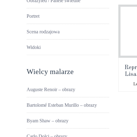
Obrazyled / Panele świetlne
Portret
Scena rodzajowa
Widoki
Repr
Wielcy malarze
Lisa
L
Auguste Renoir – obrazy
Bartolomé Esteban Murillo – obrazy
Byam Shaw – obrazy
Carlo Dolci – obrazy