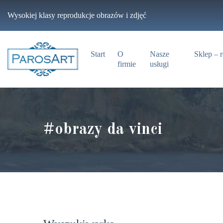
Przejdź
Wysokiej klasy reprodukcje obrazów i zdjęć
do
treści
Start
O
Nasze
Sklep – 
firmie
usługi
#obrazy da vinci