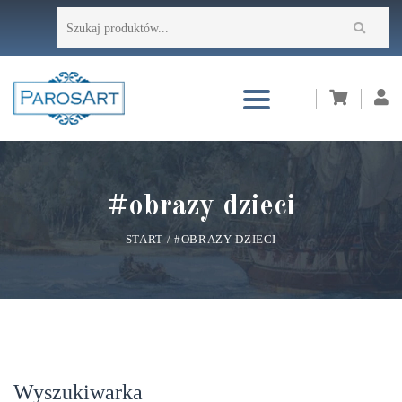
Przejdź
Szukaj:
do
treści
#obrazy dzieci
START
/
#OBRAZY DZIECI
Wyszukiwarka