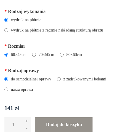
*
Rodzaj wykonania
wydruk na płótnie
wydruk na płótnie z ręcznie nakładaną strukturą obrazu
*
Rozmiar
60×45cm
70×50cm
80×60cm
*
Rodzaj oprawy
do samodzielnej oprawy
z zadrukowanymi bokami
nasza oprawa
141
zł
+
ilość
Dodaj do koszyka
-
Reprodukcja