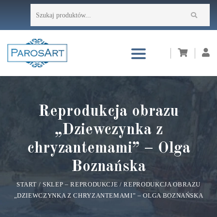
Przejdź
Szukaj:
do
treści
Reprodukcja obrazu
„Dziewczynka z
chryzantemami” – Olga
Boznańska
START
/
SKLEP – REPRODUKCJE
/
REPRODUKCJA OBRAZU
„DZIEWCZYNKA Z CHRYZANTEMAMI” – OLGA BOZNAŃSKA