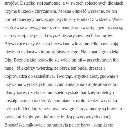
strojów. Dziecko stoi samotnie, a w swoich splecionych dłoniach
trzyma bukiecik chryzantem. Można odnieść wrażenie, że ten
portret dziecięcy nawiązuje psychiczny kontakt z widzem. Wiele
osób zwraca uwagę na to, że emanuje on swoistą tajemniczością,
a co więcej, nie posiada wyraźnie zarysowanych konturów.
Błyszczące oczy dziecka i rozwiane włosy modelki nawiązują
nieco do malarstwa impresjonistycznego. Na temat tego dzieła
Olgi Boznańskiej pojawiło się wiele opinii – przychylnych lub
mniej. Niektórzy twierdzą, że obraz ten budzi dreszcz i
doprowadza do szaleństwa. Tworząc, artystka zrezygnowała z
używania wyrazistych linii i zamieniła je na krople atramentu i
plamy barw, dzięki czemu dzieło zyskało bardziej subtelny i
nostalgiczny charakter. Wspomniane zostało, że dziewczynka
trzyma bukiet, który przykuwa uwagę. Chryzantemy są bowiem
kwiatami żałobnymi, które nie budzą pozytywnych emocji.
Boznańska całkowicie ograniczyła paletę barw i skupiła się