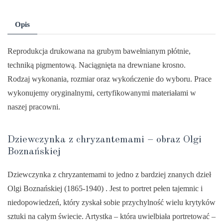
obrazu
"Dziewczynka
Opis
z
chryzantemami"
Reprodukcja drukowana na grubym bawełnianym płótnie,
-
techniką pigmentową. Naciągnięta na drewniane krosno.
Olga
Rodzaj wykonania, rozmiar oraz wykończenie do wyboru. Prace
Boznańska
wykonujemy oryginalnymi, certyfikowanymi materiałami w
naszej pracowni.
Dziewczynka z chryzantemami – obraz Olgi
Boznańskiej
Dziewczynka z chryzantemami to jedno z bardziej znanych dzieł
Olgi Boznańskiej (1865-1940) . Jest to portret pełen tajemnic i
niedopowiedzeń, który zyskał sobie przychylność wielu krytyków
sztuki na całym świecie. Artystka – która uwielbiała portretować –