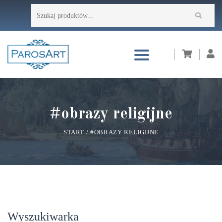
Przejdź
Szukaj:
do
treści
#obrazy religijne
START
/
#OBRAZY RELIGIJNE
Wyszukiwarka